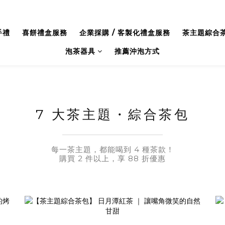
手禮
喜餅禮盒服務
企業採購 / 客製化禮盒服務
茶主題綜合
泡茶器具
推薦沖泡方式
7 大茶主題・綜合茶包
每一茶主題，都能喝到 4 種茶款！
購買 2 件以上，享 88 折優惠